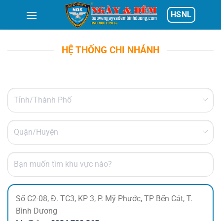
Skip
HSNL
to
content
HỆ THỐNG CHI NHÁNH
Số C2-08, Đ. TC3, KP 3, P. Mỹ Phước, TP Bến Cát, T.
Bình Dương