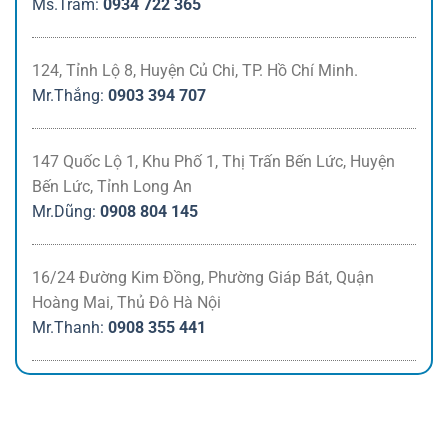
Ms.Trâm
:
0934 722 365
124, Tỉnh Lộ 8, Huyện Củ Chi, TP. Hồ Chí Minh.
Mr.Thắng
:
0903 394 707
147 Quốc Lộ 1, Khu Phố 1, Thị Trấn Bến Lức, Huyện
Bến Lức, Tỉnh Long An
Mr.Dũng
:
0908 804 145
16/24 Đường Kim Đồng, Phường Giáp Bát, Quận
Hoàng Mai, Thủ Đô Hà Nội
Mr.Thanh
:
0908 355 441
191A Nguyễn Thái Bình, Buôn Ma thuột, Đắk Lắk
Mr.Mạnh
:
0899 79 55 99