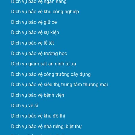
Dịch vụ bảo vệ ngân hàng
An Hòa, Đội Cấn, TP. Tuyên Quang, Tỉnh Tuyên Quang
Dịch vụ bảo vệ khu công nghiệp
Mr.Thanh
:
0908 355 441
Dịch vụ bảo vệ giữ xe
Dịch vụ bảo vệ sự kiện
Ấp Mỹ Tân, Xã Mỹ Xuân, Huyện Tân Thành, Thành
Phố Vũng Tàu, Tỉnh Bà Rịa
Dịch vụ bảo vệ lễ tết
Mr.Tùng
:
0989 692 096
Dịch vụ bảo vệ trường học
Dịch vụ giám sát an ninh từ xa
Lô 89Đ - Hồ Tùng Mậu, P. Hoà Minh, Q.Liên Chiểu,
Dịch vụ bảo vệ công trường xây dựng
Thành Phố Đà Nẵng
Mr.Chiến
:
0903 516 829
Dịch vụ bảo vệ siêu thị, trung tâm thương mại
Dịch vụ bảo vệ bệnh viện
P. Đông Thành, TP. Ninh Bình, Tỉnh Ninh Bình
Dịch vụ vệ sĩ
Mr.Thanh
:
0908 355 441
Dịch vụ bảo vệ khu đô thị
Dịch vụ bảo vệ nhà riêng, biệt thự
Phường Bạch Đằng, TP. Hạ Long, Tỉnh Quảng Ninh