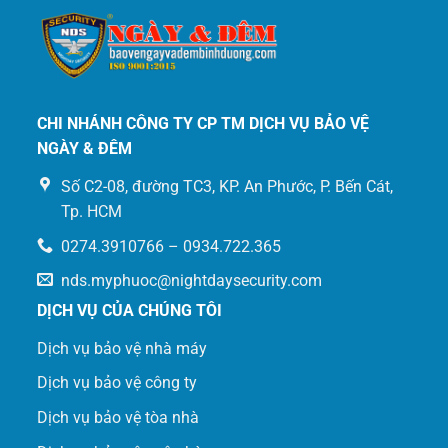
52/7 Nguyễn Văn Bứa, Xuân Thới Sơn, Hóc Môn,
Thành phố Hồ Chí Minh, Việt Nam
Mr.Nghĩa
:
0931 638 768
556A Đường CMT8, Phường Bùi Hữu Nghĩa, Quận
CHI NHÁNH CÔNG TY CP TM DỊCH VỤ BẢO VỆ
Bình Thủy, TP. Cần Thơ
NGÀY & ĐÊM
Mr.Trí
:
0907 334 995
Số C2-08, đường TC3, KP. An Phước, P. Bến Cát,
Tp. HCM
801 Phạm Văn Đồng, Phường Linh Đông, Quận Thủ
0274.3910766 – 0934.722.365
Đức, TP. HCM
nds.myphuoc@nightdaysecurity.com
Mr. Hữu Dũng
:
0982 992 720
DỊCH VỤ CỦA CHÚNG TÔI
Dịch vụ bảo vệ nhà máy
846 Đường Nguyễn Tất Thành, Phường Phú Bài, Thị
Xã Hương Thuỷ, Tỉnh Thừa Thiên Huế
Dịch vụ bảo vệ công ty
Mr.Chiến
:
0903 516 829
Dịch vụ bảo vệ tòa nhà