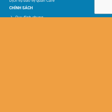
Dịch vụ bảo vệ quán Cafe
CHÍNH SÁCH
Quy định chung
Bảo mật thông tin
Quy trình dịch vụ
Vận chuyển - giao nhận - cài đặt
KẾT NỐI VỚI CHÚNG TÔI
Copyright 2025 © | Designed by
baovengayvadembinhduong.com