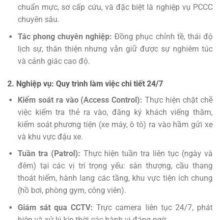
chuẩn mực, sơ cấp cứu, và đặc biệt là nghiệp vụ PCCC
chuyên sâu.
Tác phong chuyên nghiệp:
Đồng phục chỉnh tề, thái độ
lịch sự, thân thiện nhưng vẫn giữ được sự nghiêm túc
và cảnh giác cao độ.
2. Nghiệp vụ: Quy trình làm việc chi tiết 24/7
Kiểm soát ra vào (Access Control):
Thực hiện chặt chẽ
việc kiểm tra thẻ ra vào, đăng ký khách viếng thăm,
kiểm soát phương tiện (xe máy, ô tô) ra vào hầm gửi xe
và khu vực đậu xe.
Tuần tra (Patrol):
Thực hiện tuần tra liên tục (ngày và
đêm) tại các vị trí trọng yếu: sân thượng, cầu thang
thoát hiểm, hành lang các tầng, khu vực tiện ích chung
(hồ bơi, phòng gym, công viên).
Giám sát qua CCTV:
Trực camera liên tục 24/7, phát
hiện và xử lý kịp thời các hành vi đáng ngờ.