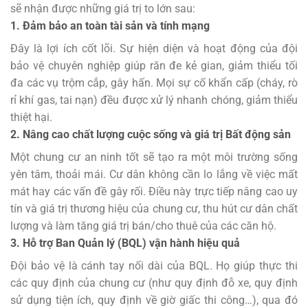
sẽ nhận được những giá trị to lớn sau:
1. Đảm bảo an toàn tài sản và tính mạng
Đây là lợi ích cốt lõi. Sự hiện diện và hoạt động của đội
bảo vệ chuyên nghiệp giúp răn đe kẻ gian, giảm thiểu tối
đa các vụ trộm cắp, gây hấn. Mọi sự cố khẩn cấp (cháy, rò
rỉ khí gas, tai nạn) đều được xử lý nhanh chóng, giảm thiểu
thiệt hại.
2. Nâng cao chất lượng cuộc sống và giá trị Bất động sản
Một chung cư an ninh tốt sẽ tạo ra một môi trường sống
yên tâm, thoải mái. Cư dân không cần lo lắng về việc mất
mát hay các vấn đề gây rối. Điều này trực tiếp nâng cao uy
tín và giá trị thương hiệu của chung cư, thu hút cư dân chất
lượng và làm tăng giá trị bán/cho thuê của các căn hộ.
3. Hỗ trợ Ban Quản lý (BQL) vận hành hiệu quả
Đội bảo vệ là cánh tay nối dài của BQL. Họ giúp thực thi
các quy định của chung cư (như quy định đỗ xe, quy định
sử dụng tiện ích, quy định về giờ giấc thi công…), qua đó