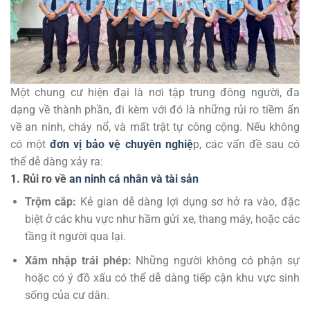
Một chung cư hiện đại là nơi tập trung đông người, đa
dạng về thành phần, đi kèm với đó là những rủi ro tiềm ẩn
về an ninh, cháy nổ, và mất trật tự công cộng. Nếu không
có một
đơn vị bảo vệ chuyên nghiệ
p, các vấn đề sau có
thể dễ dàng xảy ra:
1. Rủi ro về
an ninh cá nhân và tài sản
Trộm cắp:
Kẻ gian dễ dàng lợi dụng sơ hở ra vào, đặc
biệt ở các khu vực như hầm gửi xe, thang máy, hoặc các
tầng ít người qua lại.
Xâm nhập trái phép:
Những người không có phận sự
hoặc có ý đồ xấu có thể dễ dàng tiếp cận khu vực sinh
sống của cư dân.