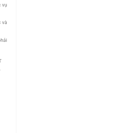
c vụ
c và
phải