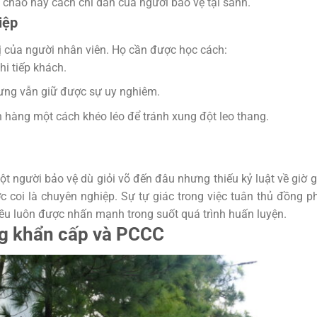
u chào hay cách chỉ dẫn của người bảo vệ tại sảnh.
iệp
ị của người nhân viên. Họ cần được học cách:
hi tiếp khách.
ưng vẫn giữ được sự uy nghiêm.
h hàng một cách khéo léo để tránh xung đột leo thang.
t người bảo vệ dù giỏi võ đến đâu nhưng thiếu kỷ luật về giờ g
c coi là chuyên nghiệp. Sự tự giác trong việc tuân thủ đồng p
điều luôn được nhấn mạnh trong suốt quá trình huấn luyện.
ống khẩn cấp và PCCC