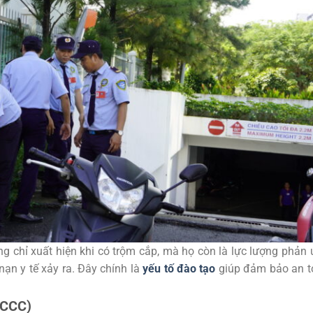
g chỉ xuất hiện khi có trộm cắp, mà họ còn là lực lượng phản
nạn y tế xảy ra. Đây chính là
yếu tố đào tạo
giúp đảm bảo an t
PCCC)