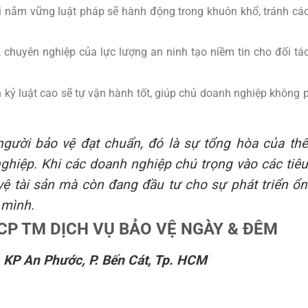
nắm vững luật pháp sẽ hành động trong khuôn khổ, tránh cá
 chuyên nghiệp của lực lượng an ninh tạo niềm tin cho đối tá
 kỷ luật cao sẽ tự vận hành tốt, giúp chủ doanh nghiệp không 
gười bảo vệ đạt chuẩn, đó là sự tổng hòa của thể
 nghiệp. Khi các doanh nghiệp chú trọng vào các tiêu
vệ tài sản mà còn đang đầu tư cho sự phát triển ổn
 mình.
CP TM DỊCH VỤ BẢO VỆ NGÀY & ĐÊM
, KP An Phước, P. Bến Cát, Tp. HCM