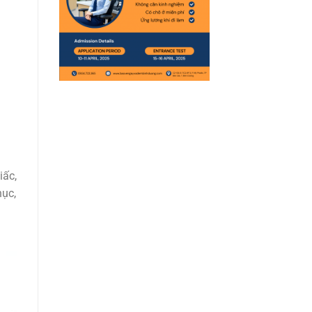
iấc,
hục,