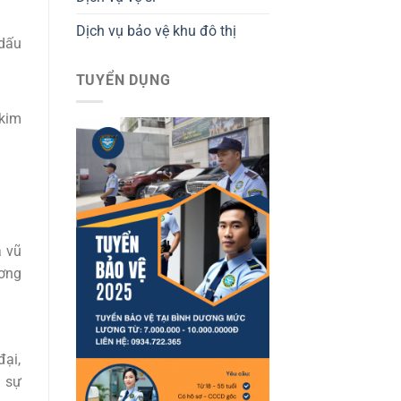
Dịch vụ bảo vệ khu đô thị
 dấu
TUYỂN DỤNG
 kim
à vũ
ương
đại,
á sự