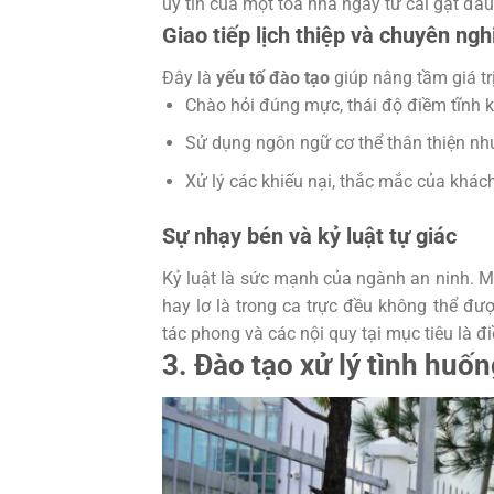
uy tín của một tòa nhà ngay từ cái gật đầ
Giao tiếp lịch thiệp và chuyên ngh
Đây là
yếu tố đào tạo
giúp nâng tầm giá tr
Chào hỏi đúng mực, thái độ điềm tĩnh k
Sử dụng ngôn ngữ cơ thể thân thiện nh
Xử lý các khiếu nại, thắc mắc của khác
Sự nhạy bén và kỷ luật tự giác
Kỷ luật là sức mạnh của ngành an ninh. Mộ
hay lơ là trong ca trực đều không thể đượ
tác phong và các nội quy tại mục tiêu là 
3. Đào tạo xử lý tình hu