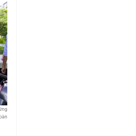
 ứng
oàn