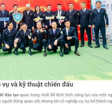
 vụ và kỹ thuật chiến đấu
tố đào tạo
quan trọng nhất để định hình năng lực của một n
là người đứng quan sát; nhưng khi có nghiệp vụ, họ trở thành n