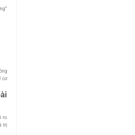
àng”
lồng
ế cơ
ài
i ro
 trị