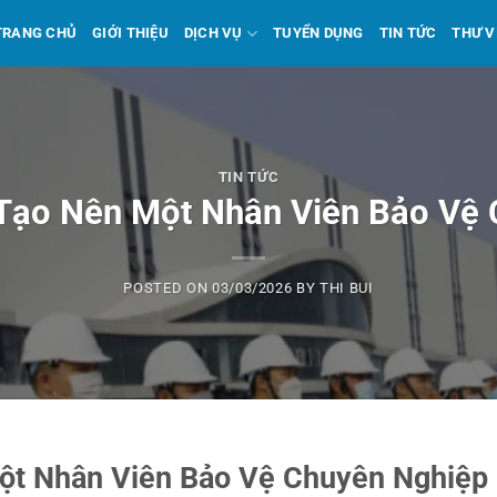
TRANG CHỦ
GIỚI THIỆU
DỊCH VỤ
TUYỂN DỤNG
TIN TỨC
THƯ V
TIN TỨC
Tạo Nên Một Nhân Viên Bảo Vệ
POSTED ON
03/03/2026
BY
THI BUI
ột Nhân Viên Bảo Vệ Chuyên Nghiệp