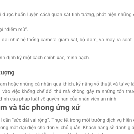
 được huấn luyện cách quan sát tinh tường, phát hiện những
lại “điểm mù”.
ện đại như hệ thống camera giám sát, bộ đàm, và máy rà soát
ình định kỳ một cách chính xác, minh bạch.
 tượng
hạm hoặc những cá nhân quá khích, kỹ năng võ thuật và tự vệ l
ng vào việc khống chế đối thủ mà không gây ra những tổn th
định của pháp luật về quyền hạn của nhân viên an ninh.
ềm và tác phong ứng xử
cần “sức dài vai rộng”. Thực tế, trong môi trường dịch vụ hiện 
ơng mặt đại diện cho đơn vị chủ quản. Khách hàng sẽ đánh gi