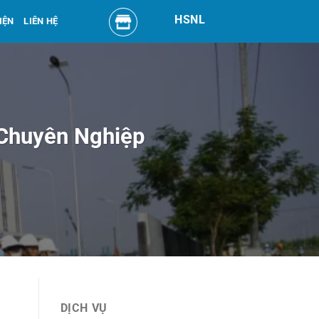
HSNL
IỆN
LIÊN HỆ
 Chuyên Nghiệp
DỊCH VỤ