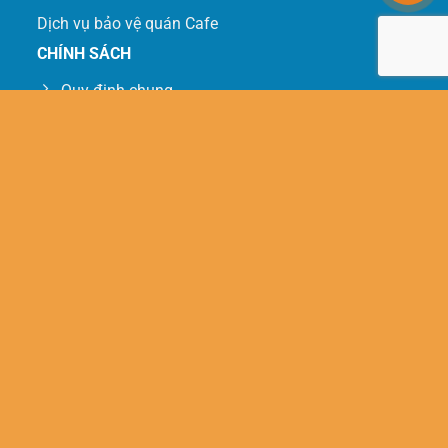
Dịch vụ bảo vệ quán Cafe
CHÍNH SÁCH
Quy định chung
Bảo mật thông tin
Quy trình dịch vụ
Vận chuyển - giao nhận - cài đặt
KẾT NỐI VỚI CHÚNG TÔI