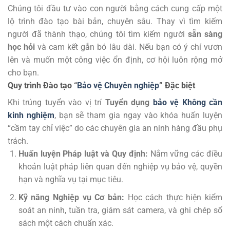
Chúng tôi đầu tư vào con người bằng cách cung cấp một
lộ trình đào tạo bài bản, chuyên sâu. Thay vì tìm kiếm
người đã thành thạo, chúng tôi tìm kiếm người
sẵn sàng
học hỏi
và cam kết gắn bó lâu dài. Nếu bạn có ý chí vươn
lên và muốn một công việc ổn định, cơ hội luôn rộng mở
cho bạn.
Quy trình Đào tạo “
Bảo vệ Chuyên nghiệp
” Đặc biệt
Khi trúng tuyển vào vị trí
Tuyển dụng
bảo vệ Không cần
kinh nghiệm
, bạn sẽ tham gia ngay vào khóa huấn luyện
“cầm tay chỉ việc” do các chuyên gia an ninh hàng đầu phụ
trách.
Huấn luyện Pháp luật và Quy định:
Nắm vững các điều
khoản luật pháp liên quan đến nghiệp vụ bảo vệ, quyền
hạn và nghĩa vụ tại mục tiêu.
Kỹ năng Nghiệp vụ Cơ bản:
Học cách thực hiện kiểm
soát an ninh, tuần tra, giám sát camera, và ghi chép sổ
sách một cách chuẩn xác.